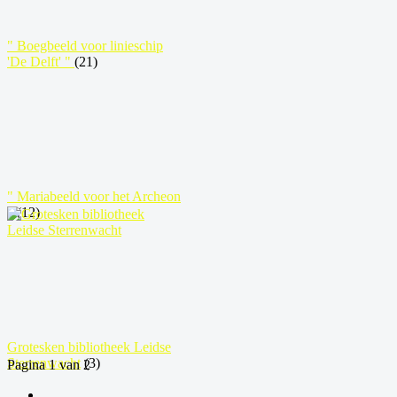
" Boegbeeld voor linieschip
'De Delft' "
(21)
" Mariabeeld voor het Archeon
"
(12)
Grotesken bibliotheek Leidse
Sterrenwacht
(3)
Pagina 1 van 2